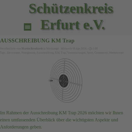
Direkt zum Seiteninhalt
Schützenkreis 
Erfurt e.V.
Menü überspringen
AUSSCHREIBUNG KM Trap
Veröffentlicht von
Martin Bernhardt
in
Wettkampf
· Mittwoch 08 Apr 2026 ·
1:00
Tags:
Aktivitäten
,
Neuigkeiten
,
Ausschreibung
,
KM
,
Trap
,
Veranstaltungen
,
Sport
,
Community
,
Wettbewerbe
Im Rahmen der Ausschreibung KM Trap 2026 möchten wir Ihnen
einen umfassenden Überblick über die wichtigsten Aspekte und
Anforderungen geben.