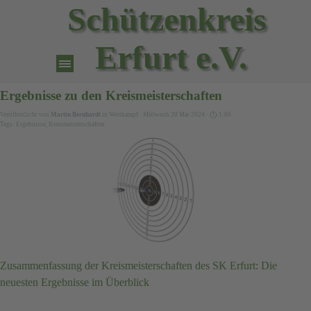
Direkt zum Seiteninhalt
Schützenkreis 
Erfurt e.V.
Menü überspringen
Ergebnisse zu den Kreismeisterschaften
Veröffentlicht von
Martin Bernhardt
in
Wettkampf
· Mittwoch 20 Mär 2024 ·
1:00
Tags:
Ergebnisse
,
Kreismeisterschaften
Zusammenfassung der Kreismeisterschaften des SK Erfurt: Die
neuesten Ergebnisse im Überblick