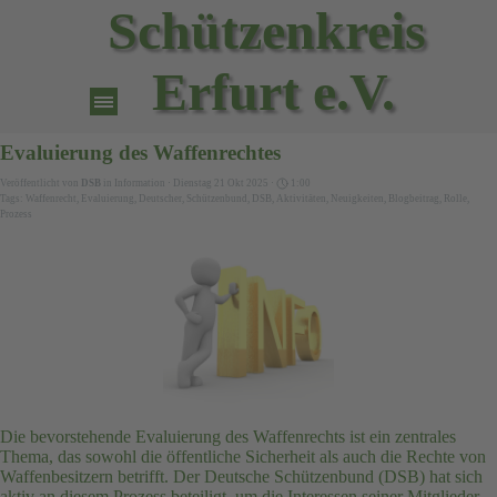
Direkt zum Seiteninhalt
Schützenkreis 
Erfurt e.V.
Menü überspringen
Evaluierung des Waffenrechtes
Veröffentlicht von
DSB
in
Information
· Dienstag 21 Okt 2025 ·
1:00
Tags:
Waffenrecht
,
Evaluierung
,
Deutscher
,
Schützenbund
,
DSB
,
Aktivitäten
,
Neuigkeiten
,
Blogbeitrag
,
Rolle
,
Prozess
Die bevorstehende Evaluierung des Waffenrechts ist ein zentrales
Thema, das sowohl die öffentliche Sicherheit als auch die Rechte von
Waffenbesitzern betrifft. Der Deutsche Schützenbund (DSB) hat sich
aktiv an diesem Prozess beteiligt, um die Interessen seiner Mitglieder