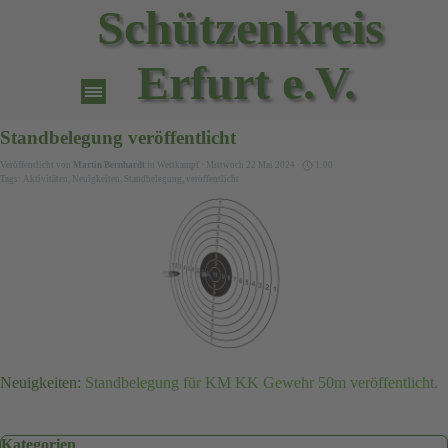
Direkt zum Seiteninhalt
Schützenkreis 
Erfurt e.V.
Menü überspringen
Standbelegung veröffentlicht
Veröffentlicht von
Martin Bernhardt
in
Wettkampf
· Mittwoch 22 Mai 2024 ·
1:00
Tags:
Aktivitäten
,
Neuigkeiten
,
Standbelegung
,
veröffentlicht
Neuigkeiten:
Standbelegung für KM KK Gewehr 50m veröffentlicht.
Block überspringen Kategorien
Kategorien